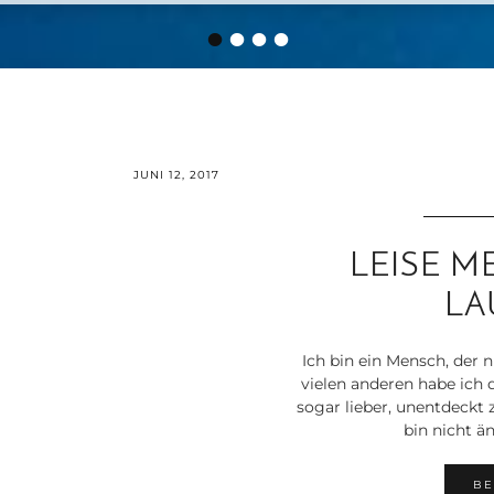
•
•
•
•
JUNI 12, 2017
LEISE M
LA
Ich bin ein Mensch, der n
vielen anderen habe ich 
sogar lieber, unentdeckt z
bin nicht än
BE