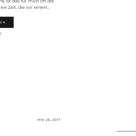
ist das für mich oft der
eie Zeit, die vor einem…
HEN
E
MAI 26, 2017