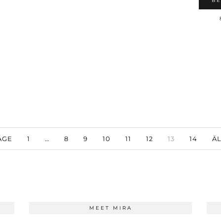
BE
ÄGE
1
…
8
9
10
11
12
13
14
ÄL
MEET MIRA