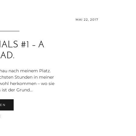
MAI 22, 2017
ALS #1 – A
AD.
schau nach meinem Platz.
ächsten Stunden in meiner
 wohl herkommen – wo sie
s ist der Grund…
HEN
E