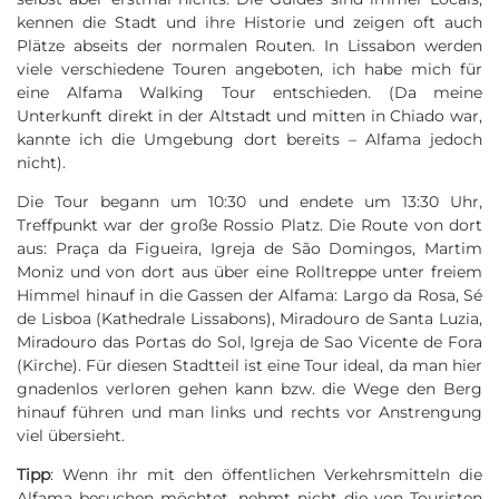
kennen die Stadt und ihre Historie und zeigen oft auch
Plätze abseits der normalen Routen. In Lissabon werden
viele verschiedene Touren angeboten, ich habe mich für
eine Alfama Walking Tour entschieden. (Da meine
Unterkunft direkt in der Altstadt und mitten in Chiado war,
kannte ich die Umgebung dort bereits – Alfama jedoch
nicht).
Die Tour begann um 10:30 und endete um 13:30 Uhr,
Treffpunkt war der große Rossio Platz. Die Route von dort
aus: Praça da Figueira, Igreja de São Domingos, Martim
Moniz und von dort aus über eine Rolltreppe unter freiem
Himmel hinauf in die Gassen der Alfama: Largo da Rosa, Sé
de Lisboa (Kathedrale Lissabons), Miradouro de Santa Luzia,
Miradouro das Portas do Sol, Igreja de Sao Vicente de Fora
(Kirche). Für diesen Stadtteil ist eine Tour ideal, da man hier
gnadenlos verloren gehen kann bzw. die Wege den Berg
hinauf führen und man links und rechts vor Anstrengung
viel übersieht.
Tipp
: Wenn ihr mit den öffentlichen Verkehrsmitteln die
Alfama besuchen möchtet, nehmt nicht die von Touristen