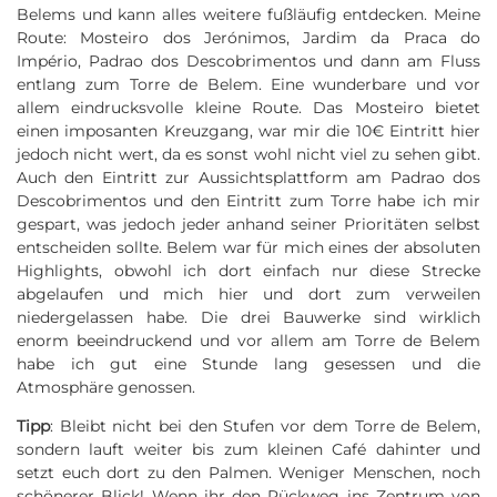
Belems und kann alles weitere fußläufig entdecken. Meine
Route: Mosteiro dos Jerónimos, Jardim da Praca do
Império, Padrao dos Descobrimentos und dann am Fluss
entlang zum Torre de Belem. Eine wunderbare und vor
allem eindrucksvolle kleine Route. Das Mosteiro bietet
einen imposanten Kreuzgang, war mir die 10€ Eintritt hier
jedoch nicht wert, da es sonst wohl nicht viel zu sehen gibt.
Auch den Eintritt zur Aussichtsplattform am Padrao dos
Descobrimentos und den Eintritt zum Torre habe ich mir
gespart, was jedoch jeder anhand seiner Prioritäten selbst
entscheiden sollte. Belem war für mich eines der absoluten
Highlights, obwohl ich dort einfach nur diese Strecke
abgelaufen und mich hier und dort zum verweilen
niedergelassen habe. Die drei Bauwerke sind wirklich
enorm beeindruckend und vor allem am Torre de Belem
habe ich gut eine Stunde lang gesessen und die
Atmosphäre genossen.
Tipp
: Bleibt nicht bei den Stufen vor dem Torre de Belem,
sondern lauft weiter bis zum kleinen Café dahinter und
setzt euch dort zu den Palmen. Weniger Menschen, noch
schönerer Blick! Wenn ihr den Rückweg ins Zentrum von