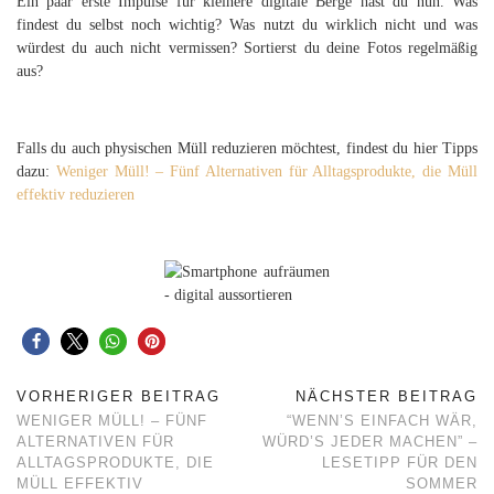
Ein paar erste Impulse für kleinere digitale Berge hast du nun. Was
findest du selbst noch wichtig? Was nutzt du wirklich nicht und was
würdest du auch nicht vermissen? Sortierst du deine Fotos regelmäßig
aus?
Falls du auch physischen Müll reduzieren möchtest, findest du hier Tipps
dazu:
Weniger Müll! – Fünf Alternativen für Alltagsprodukte, die Müll
effektiv reduzieren
VORHERIGER BEITRAG
NÄCHSTER BEITRAG
WENIGER MÜLL! – FÜNF
“WENN’S EINFACH WÄR,
ALTERNATIVEN FÜR
WÜRD’S JEDER MACHEN” –
ALLTAGSPRODUKTE, DIE
LESETIPP FÜR DEN
MÜLL EFFEKTIV
SOMMER