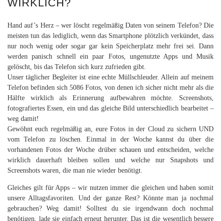
WIRKLICH?
Hand auf’s Herz – wer löscht regelmäßig Daten von seinem Telefon? Die
meisten tun das lediglich, wenn das Smartphone plötzlich verkündet, dass
nur noch wenig oder sogar gar kein Speicherplatz mehr frei sei. Dann
werden panisch schnell ein paar Fotos, ungenutzte Apps und Musik
gelöscht, bis das Telefon sich kurz zufrieden gibt.
Unser täglicher Begleiter ist eine echte Müllschleuder. Allein auf meinem
Telefon befinden sich 5086 Fotos, von denen ich sicher nicht mehr als die
Hälfte wirklich als Erinnerung aufbewahren möchte. Screenshots,
fotografiertes Essen, ein und das gleiche Bild unterschiedlich bearbeitet –
weg damit!
Gewöhnt euch regelmäßig an, eure Fotos in der Cloud zu sichern UND
vom Telefon zu löschen. Einmal in der Woche kannst du über die
vorhandenen Fotos der Woche drüber schauen und entscheiden, welche
wirklich dauerhaft bleiben sollen und welche nur Snapshots und
Screenshots waren, die man nie wieder benötigt.
Gleiches gilt für Apps – wir nutzen immer die gleichen und haben somit
unsere Alltagsfavoriten. Und der ganze Rest? Könnte man ja nochmal
gebrauchen? Weg damit! Solltest du sie irgendwann doch nochmal
benötigen, lade sie einfach erneut herunter. Das ist die wesentlich bessere